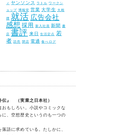
ヤンソンス
ィ
ラトル
ワークシ
営業
大学生
ョップ
博報堂
大相
就活
広告会社
撲
感想
採用
新聞
新入社員
書
書評
若
来日
店
生活定点
者
電通
読売
閉店
食べログ
伝』 （実業之日本社）
はおもしろい。小説やコミックな
らに、空想歴史というのも一つの
を落語に求めている。たしかに、