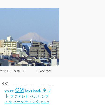
CM
ネッ
facebook
2013年
ト
フジテレビ
ベルリンフ
ィル
マーケティング
ヤルヴ