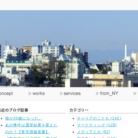
猫が20歳になった。
キャリアのことも (142)
あの事件は選挙結果を変えた
マーケティング (128)
のか？【青学講義覚書】
メディアとか (62)