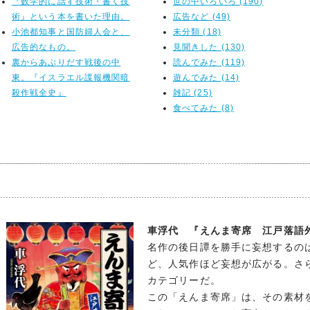
『数学的に話す技術・書く技
世の中いろいろ (190)
術』という本を書いた理由。
広告など (49)
小池都知事と国防婦人会と、
未分類 (18)
広告的なもの。
見聞きした (130)
裏からあぶりだす戦後の中
読んでみた (119)
東。『イスラエル諜報機関暗
遊んでみた (14)
殺作戦全史』
雑記 (25)
食べてみた (8)
車浮代
『えんま寄席 江戸落語外
名作の後日譚を勝手に妄想するの
ど、人気作ほど妄想が広がる。さ
カテゴリーだ。
この「えんま寄席」は、その素材