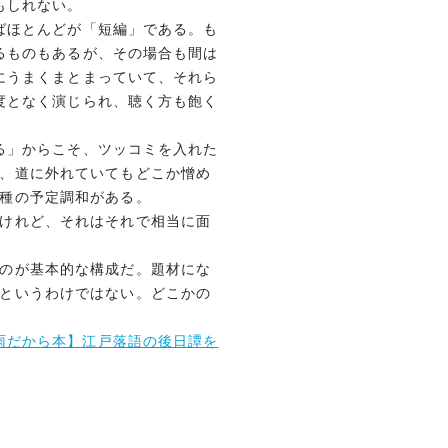
もしれない。
ばほとんどが「短編」である。も
るものもあるが、その場合も間は
にうまくまとまっていて、それら
度となく演じられ、聴く方も飽く
る」からこそ、ツッコミを入れた
、道に外れていてもどこか憎め
種の予定調和がある。
けれど、それはそれで相当に面
のが基本的な構成だ。題材にな
というわけではない。どこかの
梅雨だから本】江戸落語の後日譚を