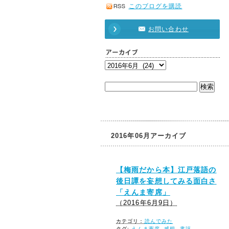
このブログを購読
お問い合わせ
検
索:
2016年06月アーカイブ
【梅雨だから本】江戸落語の
後日譚を妄想してみる面白さ
「えんま寄席」
（2016年6月9日）
カテゴリ：
読んでみた
タグ:
えんま寄席
,
感想
,
書評