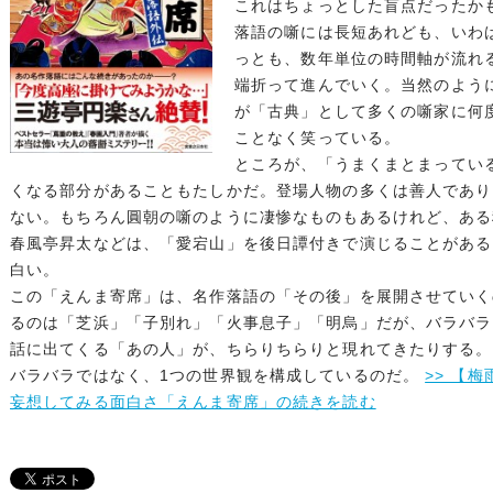
これはちょっとした盲点だったか
落語の噺には長短あれども、いわ
っとも、数年単位の時間軸が流れ
端折って進んでいく。当然のよう
が「古典」として多くの噺家に何
ことなく笑っている。
ところが、「うまくまとまってい
くなる部分があることもたしかだ。登場人物の多くは善人であり
ない。もちろん圓朝の噺のように凄惨なものもあるけれど、ある
春風亭昇太などは、「愛宕山」を後日譚付きで演じることがある
白い。
この「えんま寄席」は、名作落語の「その後」を展開させていく
るのは「芝浜」「子別れ」「火事息子」「明烏」だが、バラバラ
話に出てくる「あの人」が、ちらりちらりと現れてきたりする。
バラバラではなく、1つの世界観を構成しているのだ。
>> 【
妄想してみる面白さ「えんま寄席」の続きを読む