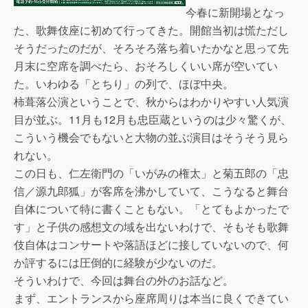
今春に新開場となっ
た、歌舞伎座に初めて行ってきた。開館当初は慌ただし
そうだったのだが、そろそろ落ち着いたかなと思って先
月末に空席を調べたら、おそろしくいい席が空いてい
た。いわゆる「とちり」の列で、ほぼ中央。
柿葺落公演ということで、秋からはわかりやすい人気演
目が並ぶ。11月も12月も忠臣蔵というのは少々驚くが、
こういう機会でもないと大物の並ぶ演目はそうそう見ら
れない。
この日も、仁左衛門の「いがみの権太」と菊五郎の「忠
信／源九郎狐」が客席を沸かしていて、こうなると舞台
自体について特に書くこともない。「とてもよかったで
す」と子供の感想文の域を出ないわけで、そもそも歌舞
伎自体はコンサートや落語ほどに接していないので、何
か評するには圧倒的に経験が少ないのだ。
そういわけで、今回は舞台の外のお話など。
まず、エントランスから座席周りは本当に良くできてい