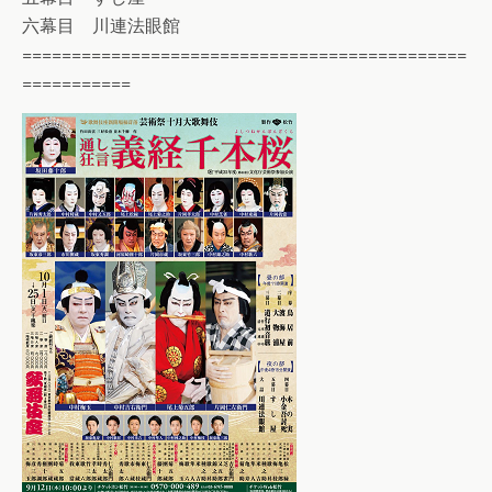
六幕目 川連法眼館
=============================================
===========