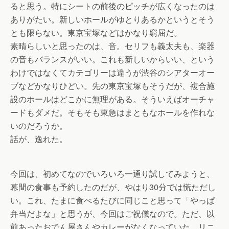
ると思う。特にシートの前後のピッチが広くなったのは
ありがたい。新しいホールがゆとりあるかというとそう
とも限らない。東京宝塚などはかなり窮屈だ。
素晴らしいと思ったのは、音。セリフも義太夫も、楽器
の音もバランスがいい。これも新しいからいい、という
わけではなくてカテゴリーは違うが渋谷のシアターオー
ブなどかなりひどい。先の東京宝塚もそうだが、複合施
設のホールはどこかに無理がある。そういえばオーチャ
ードもダメだ。そもそも東急はまともなホールを作れな
いのだろうか。
話が、逸れた。
今回は、初めてなのでいろいろ一通り試してみようと、
幕間の食事も予約したのだが、やはり30分では慌ただし
い。これ、たまに食べるたびに同じこと思って「やっぱ
弁当だよな」と思うが、今回はご祝儀なので。ただ、以
前あったおでん屋さんやカレーがなくなっていた。リニ