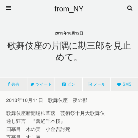
from_NY
2013年10月12日
歌舞伎座の片隅に勘三郎を見止
めて。
共有
ツイート
ピン
メール
SMS
2013年10月11日 歌舞伎座 夜の部
歌舞伎座新開場柿葺落 芸術祭十月大歌舞伎
通し狂言 『義経千本桜』
四幕目 木の実 小金吾討死
五幕目 すし屋