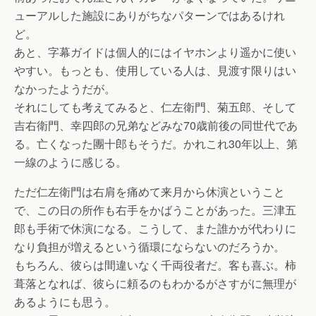
ューアルした施設にありがちなパターンではあるけれ
ど。
あと、字幕ガイドは個人的にはイヤホンより遥かに使い
やすい。もっとも、使用している人は、見渡す限りはい
なかったようだが。
それにしても考えてみると、仁左衛門、菊五郎、そして
吉右衛門、幸四郎の兄弟などみな70歳前後の同世代であ
る。亡くなった團十郎もそうだ。かれこれ30年以上、第
一線のように感じる。
ただ仁左衛門は右肩を痛めて来月から休演ということ
で、この日の所作も右手をかばうことがあった。三津五
郎も手術で休演になる。こうして、また誰かが代わりに
なり負担が増えるという循環にならないのだろうか。
もちろん、彼らは間違いなく千両役者だ。客も喜ぶ。柿
葺落となれば、彼らに頼るのもわかるがさすがに無理が
あるようにも思う。