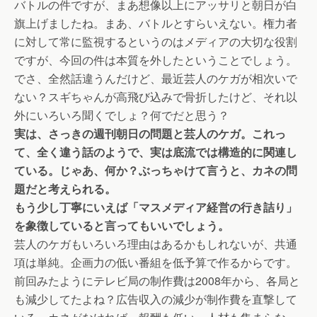
バトルの件ですが、まあ想像以上にアッサリと朝日が白
旗上げましたね。まあ、バトルとすらいえない。権力者
に対して常に監視するというのはメディアの大切な役割
ですが、今回の件は本質を外したということでしょう。
でさ、全然話違うんだけど、最近芸人のケガが相次いで
ない？スギちゃんが高飛び込みで骨折したけど、それ以
外にいろいろ聞くでしょ？何でだと思う？
実は、さっきの週刊朝日の問題と芸人のケガ。これっ
て、全く違う話のようで、実は底流では構造的に関連し
ている。じゃあ、何か？ぶっちゃけて言うと、カネの問
題だと考えられる。
もう少し丁寧にいえば「マスメディア経営の行き詰り」
を象徴していると言ってもいいでしょう。
芸人のケガもいろいろ理由はあるかもしれないが、共通
項は単純。企画力の低い番組を低予算で作るからです。
前回みたようにテレビ局の制作費は2008年から、各局と
も減少してたよね？広告収入の減少が制作費を直撃して