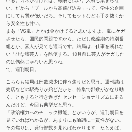
いる。カネがなければ、報酬も低い。人材も集まらな
い。だから「プールから高飛び込み」って、学生の企画
にしても質が低いだろ。そしてセットなども手を抜くか
ら安全性も甘い。
まあ「VS嵐」とかは金かけてると思いますよ。嵐にケガ
させたら、国民的問題ですから。ただし改編期の特別番
組とか、素人が見ても適当です。結局は、仕事を断れな
い「ひな壇芸人」を酷使する。10月前に芸人がケガした
のは偶然じゃないと思うね。
で、週刊朝日。
こちらも結局は部数減少に伴う焦りだと思う。週刊誌は
売店などの駅売りが殆どだから、特集で部数がかなり動
く。ともすると行き過ぎたセンセーショナリズムに走る
んだけど、今回も典型だと思う。
「政治権力へのチェック機能」とかいうが、週刊朝日を
見ていればわかるが、あまりにも論調に一貫性がない。
その焦りは、発行部数を見ればわかります。たとえば、