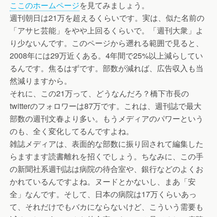
ここのホームページ
を見てみましょう。
週刊朝日は21万を超えるくらいです。実は、似た名前の
「アサヒ芸能」をやや上回るくらいで。「週刊大衆」よ
り少ないんです。このページから遡れる範囲で見ると、
2008年には29万近くある。4年間で25%以上減らしてい
るんです。焦るはずです。部数が減れば、広告収入も当
然減りますから。
それに、この21万って、どうなんだろ？橋下市長の
twitterのフォロワーは87万です。これは、週刊誌で最大
部数の週刊文春より多い。もうメディアのパワーという
のも、全く変化してるんですよね。
雑誌メディアは、表面的な部数に振り回されて編集した
らますます読書離れを招くでしょう。ちなみに、この手
の新聞社系週刊誌は病院の待合室や、銀行などのよくお
かれているんですよね。ヌードとかないし、まあ「安
全」なんです。そして、日本の病院は17万くらいあっ
て、それだけでもバカにならないけど、こういう需要も