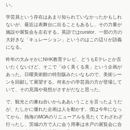
い。
学芸員という存在はあまり知られていなかったかもしれ
ないが、最近は表舞台に出ることもあるし、その力量が
施設や展覧会を左右する。英語ではcurator、一部の方の
大好きな「キュレーション」というのはこの辺りが語義
になる。
昨年の大みそかにNHK教育テレビ、どうもEテレとか言
いたくないけど、そこで「ゆく美くる美」という企画が
あった。日曜美術館の特別版みたいなもので、美術シー
ンを回顧して展望する。何名かの学芸員の方が登場して
いて、その見識や発想がさすがだなと思った。
で、観光との兼ね合いからああいうことを言ったようだ
が、たしかに優れた企画は人を動かす。僕は今年になっ
てから、熱海のMOAのリニューアルを見たくてわざわざ
行ったし、茨城の方で人に会う用事は水戸の展覧会に合