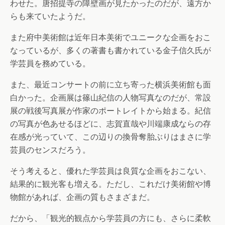
わせた。唐招提寺の障壁画が見たかったのだが、遠方か
らも来ていたようだ。
また府中美術館は近年日本美術でユニークな企画をおこ
なっているが、多くの著書も書かれている金子信久氏が
学芸員を務めている。
また、最近コンサートの前に立ち寄った横浜美術館も面
白かった。企画展は篠山紀信の人物写真なのだが、常設
展の戦後写真展が作家のポートレイトから始まる。紀信
の写真が色あせるほどに、志賀直哉や川端康成ならの存
在感が光っていて、この辺りの換骨奪胎ぶりはまさに学
芸員のセンスだろう。
そう考えると、優れた学芸員は良質な企画をおこない、
結果的に観光客も増える。ただし、これだけ美術館や博
物館があれば、企画の質もさまざまだ。
だから、「観光的観点から学芸員の方にも、さらに柔軟